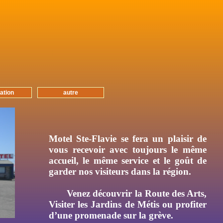
cation
autre
Motel Ste-Flavie se fera un plaisir de
vous recevoir avec toujours le même
accueil, le même service et le goût de
garder nos visiteurs dans la région.
Venez découvrir la Route des Arts,
Visiter les Jardins de Métis ou profiter
d’une promenade sur la grève.